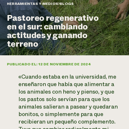
Suelo y agua
Informes anuales y financieros
HERRAMIENTAS Y MEDIOS
BLOGS
Asociaciones empresariales
Historias de impacto
Donar
Pastoreo regenerativo
Donaciones planificadas
Latinos en la agricultura
en el sur: cambiando
Blog
Sistemas alimentarios locales
Podcasts
Informe de
actitudes y ganando
Agricultura urbana
Publicaciones
impacto 2024
Las mujeres en la agricultura
terreno
Boletín
Cursos cortos
Evento anual de reciclaje de productos electrónicos
Consultas de los medios de comunicación
Vídeos
LEER EL INFORME
PUBLICADO EL: 12 DE NOVIEMBRE DE 2024
Programa de descuentos de NorthWestern Energy
Todos
Oportunidades de financiación
«Cuando estaba en la universidad, me
Servicios energéticos comerciales
contribuyen a la
Noticias
Servicios energéticos residenciales
enseñaron que había que alimentar a
resiliencia de la
LIHEAP
los animales con heno y pienso, y que
comunidad.
Centro de intercambio de información AgriSolar
los pastos solo servían para que los
DONAR AHORA
Internship Hub
animales salieran a pasear y quedaran
Buscar prácticas
bonitos, o simplemente para que
Contratar a un becario
recibieran un pequeño complemento.