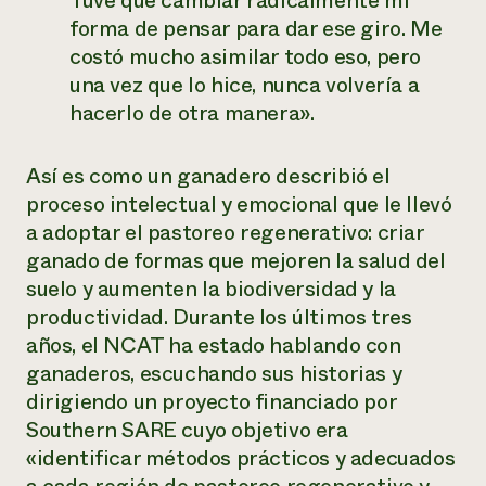
Tuve que cambiar radicalmente mi
forma de pensar para dar ese giro. Me
¿Necesit
costó mucho asimilar todo eso, pero
un exper
una vez que lo hice, nunca volvería a
hacerlo de otra manera».
Llame a la lí
directa de 
Así es como un ganadero describió el
1-800-346-9
proceso intelectual y emocional que le llevó
a adoptar el pastoreo regenerativo: criar
ganado de formas que mejoren la salud del
suelo y aumenten la biodiversidad y la
productividad. Durante los últimos tres
años, el NCAT ha estado hablando con
ganaderos, escuchando sus historias y
dirigiendo un proyecto financiado por
Southern SARE cuyo objetivo era
«identificar métodos prácticos y adecuados