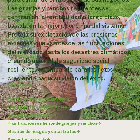
Las granjas y ranchos resilientes se
¿Necesit
centran en la rentabilidad a largo plazo,
un exper
basada en la mejora continua del sistema.
Proteja su explotación de las presiones
Llame a la lí
externas, que van desde las fluctuaciones
directa de 
del mercado hasta los desastres climáticos,
1-800-346-9
creando una red de seguridad social
resiliente, planificando para los retos y
creciendo hacia su visión del éxito.
SUBTEMAS
Puesta en marcha de granjas
→
Bienestar de los agricultores
→
Seguridad alimentaria
→
Planificación resiliente de granjas y ranchos
→
Gestión de riesgos y catástrofes
→
Aumentar la escala
→