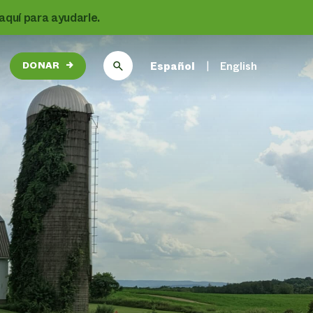
aquí para ayudarle.
Español
English
DONAR
→