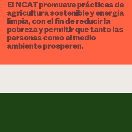
El NCAT promueve prácticas de
agricultura sostenible y energía
limpia, con el fin de reducir la
pobreza y permitir que tanto las
personas como el medio
ambiente prosperen.