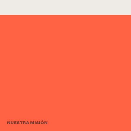
¿Necesit
un exper
Llame a la lí
directa de 
1-800-346-9
NUESTRA MISIÓN