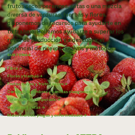
frutos secos perennes, setas o una mezcla
¿Necesit
diversa de verduras, hierbas y flores,
un exper
disponemos de recursos para ayudarte en
tu trabajo. Podemos ayudarte a superar los
Llame a la lí
retos de producción y a descubrir el
directa de 
potencial de nuevos cultivos y métodos.
1-800-346-9
SUBTEMAS
Fibra
→
Flores y hierbas
→
Frutas, bayas y frutos secos
→
Cereales, legumbres y semillas oleaginosas
→
Extensión de temporada
→
Verduras y setas
→
Malas hierbas, plagas y enfermedades
→