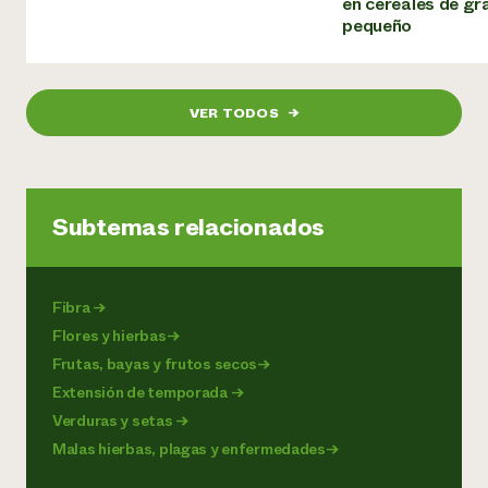
en cereales de gr
pequeño
VER TODOS
→
Subtemas relacionados
Fibra
→
Flores y hierbas
→
Frutas, bayas y frutos secos
→
Extensión de temporada
→
Verduras y setas
→
Malas hierbas, plagas y enfermedades
→