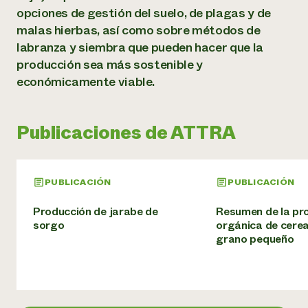
Suelo y agua
Informes anuales y financieros
opciones de gestión del suelo, de plagas y de
Asociaciones empresariales
Historias de impacto
malas hierbas, así como sobre métodos de
Donar
Donaciones planificadas
labranza y siembra que pueden hacer que la
Latinos en la agricultura
Blog
producción sea más sostenible y
Sistemas alimentarios locales
Podcasts
Informe de
económicamente viable.
Agricultura urbana
Publicaciones
impacto 2024
Las mujeres en la agricultura
Boletín
Cursos cortos
Evento anual de reciclaje de productos electrónicos
Consultas de los medios de comunicación
Vídeos
LEER EL INFORME
Publicaciones de ATTRA
Programa de descuentos de NorthWestern Energy
Todos
Oportunidades de financiación
Servicios energéticos comerciales
PUBLICACIÓN
PUBLICACIÓN
contribuyen a la
Noticias
Servicios energéticos residenciales
resiliencia de la
Producción de jarabe de
Resumen de la pr
LIHEAP
comunidad.
sorgo
orgánica de cerea
Centro de intercambio de información AgriSolar
DONAR AHORA
grano pequeño
Internship Hub
Buscar prácticas
Contratar a un becario