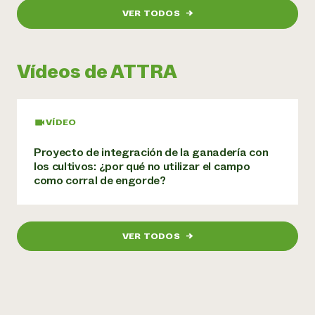
VER TODOS
→
¿Necesit
un exper
Vídeos de ATTRA
Llame a la lí
directa de 
1-800-346-9
VÍDEO
Proyecto de integración de la ganadería con
los cultivos: ¿por qué no utilizar el campo
como corral de engorde?
VER TODOS
→