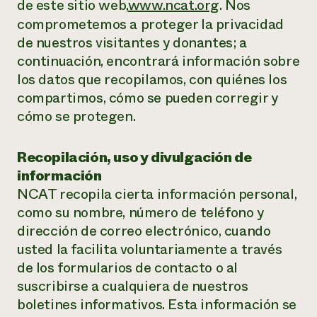
Suelo y agua
de este sitio web,
www.ncat.org
. Nos
Informes anuales y financieros
Asociaciones empresariales
comprometemos a proteger la privacidad
Historias de impacto
Donar
de nuestros visitantes y donantes; a
Donaciones planificadas
Latinos en la agricultura
continuación, encontrará información sobre
Blog
Sistemas alimentarios locales
Podcasts
los datos que recopilamos, con quiénes los
Informe de
Agricultura urbana
Publicaciones
compartimos, cómo se pueden corregir y
impacto 2024
Las mujeres en la agricultura
Boletín
Cursos cortos
cómo se protegen.
Evento anual de reciclaje de productos electrónicos
Consultas de los medios de comunicación
Vídeos
LEER EL INFORME
Recopilación, uso y divulgación de
Programa de descuentos de NorthWestern Energy
Todos
información
Oportunidades de financiación
Servicios energéticos comerciales
contribuyen a la
Noticias
NCAT recopila cierta información personal,
Servicios energéticos residenciales
resiliencia de la
como su nombre, número de teléfono y
LIHEAP
comunidad.
dirección de correo electrónico, cuando
Centro de intercambio de información AgriSolar
DONAR AHORA
usted la facilita voluntariamente a través
Internship Hub
Buscar prácticas
de los formularios de contacto o al
Contratar a un becario
suscribirse a cualquiera de nuestros
boletines informativos. Esta información se