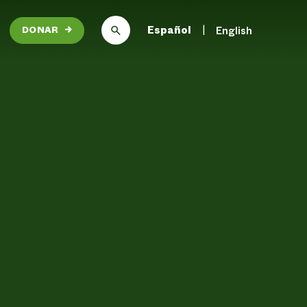
Español
English
DONAR
→