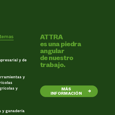
ATTRA
 temas
es una piedra
angular
de nuestro
presarial y de
trabajo.
erramientas y
rícolas
rícolas y
MÁS
→
INFORMACIÓN
a y ganadería