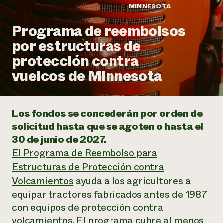
Suelo y agua
Informes anuales y financieros
MINNESOTA
Asociaciones empresariales
Historias de impacto
Donar
Programa de reembolsos
Donaciones planificadas
Latinos en la agricultura
por estructuras de
Blog
Sistemas alimentarios locales
Podcasts
Informe de
protección contra
Agricultura urbana
Publicaciones
impacto 2024
Las mujeres en la agricultura
vuelcos de Minnesota
Boletín
Cursos cortos
Evento anual de reciclaje de productos electrónicos
Consultas de los medios de comunicación
Vídeos
LEER EL INFORME
Los fondos se concederán por orden de
Programa de descuentos de NorthWestern Energy
Todos
Oportunidades de financiación
solicitud hasta que se agoten o hasta el
Servicios energéticos comerciales
contribuyen a la
Noticias
30 de junio de 2027.
Servicios energéticos residenciales
resiliencia de la
El Programa de Reembolso para
LIHEAP
comunidad.
Centro de intercambio de información AgriSolar
Estructuras de Protección contra
DONAR AHORA
Internship Hub
Volcamientos
ayuda a los agricultores a
Buscar prácticas
equipar tractores fabricados antes de 1987
Contratar a un becario
con equipos de protección contra
volcamientos. El programa cubre al menos