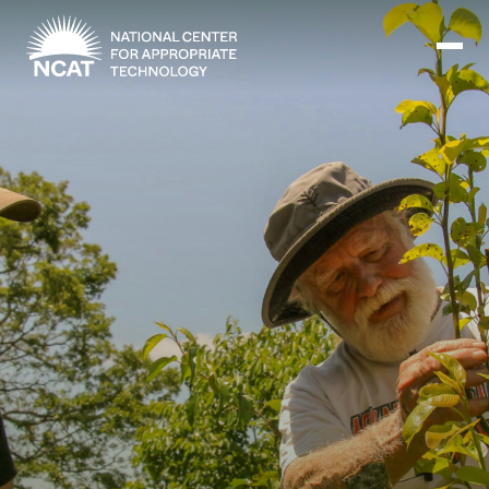
Ir al contenido principal
Misión y visión
Historia
ATTRA
ATTRA
Abundante Ogallala
Biochar Policy Project
Liderazgo
Pastoreo regenerativo
Gestión empresarial y de riesgos
Personal
Tierra para el agua
Cultivos
Regiones
Programa de transición a la asociación orgánica
Energía, herramientas y equipos agrícolas
Consejo de Administración
Programa de mejora de la calidad de la lana
Métodos agrícolas y ganaderos
Formación "Armed to Farm
Carreras profesionales
Ganadería
Calendario de actos
Marketing
Agricultura y ganadería ecológicas
Armados para cultivar