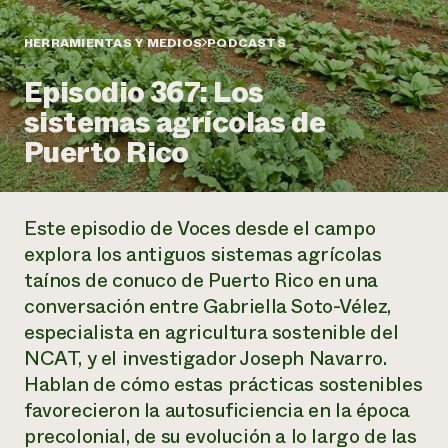
Suelo y agua
Informes anuales y financieros
Asociaciones empresariales
Historias de impacto
Donar
HERRAMIENTAS Y MEDIOS
PODCASTS
Donaciones planificadas
Latinos en la agricultura
Episodio 367: Los
Blog
Sistemas alimentarios locales
Podcasts
Informe de
sistemas agrícolas de
Agricultura urbana
Publicaciones
impacto 2024
Las mujeres en la agricultura
Puerto Rico
Boletín
Cursos cortos
Evento anual de reciclaje de productos electrónicos
Consultas de los medios de comunicación
Vídeos
LEER EL INFORME
Este episodio de
Voces desde el campo
Programa de descuentos de NorthWestern Energy
Todos
Oportunidades de financiación
explora los antiguos sistemas agrícolas
Servicios energéticos comerciales
contribuyen a la
Noticias
taínos de conuco de Puerto Rico en una
Servicios energéticos residenciales
resiliencia de la
conversación entre Gabriella Soto-Vélez,
LIHEAP
comunidad.
Centro de intercambio de información AgriSolar
especialista en agricultura sostenible del
DONAR AHORA
Internship Hub
NCAT, y el investigador Joseph Navarro.
Buscar prácticas
Hablan de cómo estas prácticas sostenibles
Contratar a un becario
favorecieron la autosuficiencia en la época
precolonial, de su evolución a lo largo de las