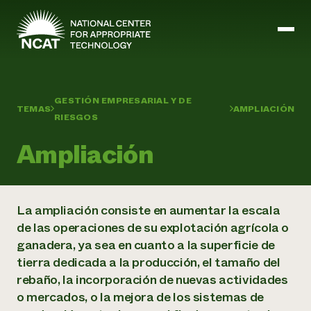
Ir al contenido principal
GESTIÓN EMPRESARIAL Y DE
TEMAS
AMPLIACIÓN
RIESGOS
Misión y visión
Historia
Ampliación
ATTRA
ATTRA
Abundante Ogallala
Biochar Policy Project
Liderazgo
La ampliación consiste en aumentar la escala
Pastoreo regenerativo
Gestión empresarial y de riesgos
Personal
Tierra para el agua
Cultivos
de las operaciones de su explotación agrícola o
Regiones
Programa de transición a la asociación orgánica
Energía, herramientas y equipos agrícolas
ganadera, ya sea en cuanto a la superficie de
Consejo de Administración
Programa de mejora de la calidad de la lana
Métodos agrícolas y ganaderos
Formación "Armed to Farm
tierra dedicada a la producción, el tamaño del
Carreras profesionales
Ganadería
Calendario de actos
rebaño, la incorporación de nuevas actividades
Marketing
o mercados, o la mejora de los sistemas de
Agricultura y ganadería ecológicas
Armados para cultivar