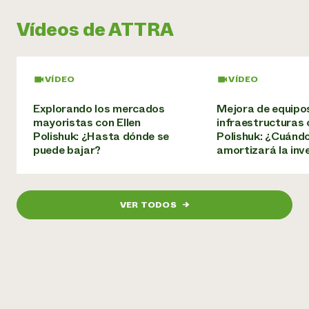
¿Necesit
Vídeos de ATTRA
un exper
VÍDEO
VÍDEO
Llame a la lí
directa de 
Explorando los mercados
Mejora de equipo
1-800-346-9
mayoristas con Ellen
infraestructuras 
Polishuk: ¿Hasta dónde se
Polishuk: ¿Cuánd
puede bajar?
amortizará la inv
VER TODOS
→