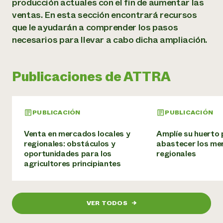
producción actuales con el fin de aumentar las
Suelo y agua
Informes anuales y financieros
Asociaciones empresariales
ventas. En esta sección encontrará recursos
Historias de impacto
Donar
que le ayudarán a comprender los pasos
Donaciones planificadas
necesarios para llevar a cabo dicha ampliación.
Latinos en la agricultura
Blog
Sistemas alimentarios locales
Podcasts
Informe de
Agricultura urbana
Publicaciones
impacto 2024
Las mujeres en la agricultura
Boletín
Publicaciones de ATTRA
Cursos cortos
Evento anual de reciclaje de productos electrónicos
Consultas de los medios de comunicación
Vídeos
LEER EL INFORME
PUBLICACIÓN
PUBLICACIÓN
Programa de descuentos de NorthWestern Energy
Todos
Oportunidades de financiación
Servicios energéticos comerciales
Venta en mercados locales y
Amplíe su huerto
contribuyen a la
Noticias
Servicios energéticos residenciales
regionales: obstáculos y
abastecer los me
resiliencia de la
LIHEAP
oportunidades para los
regionales
comunidad.
agricultores principiantes
Centro de intercambio de información AgriSolar
DONAR AHORA
Internship Hub
Buscar prácticas
Contratar a un becario
VER TODOS
→