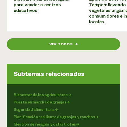
para vender a centros
Tempeh: llevando
educativos
vegetales orgánic
consumidores e in
locales.
VER TODOS
→
Subtemas relacionados
Bienestar de los agricultores
→
Puesta en marcha de granjas
→
Seguridad alimentaria
→
Planificación resiliente de granjas y ranchos
→
Gestión de riesgos y catástrofes
→