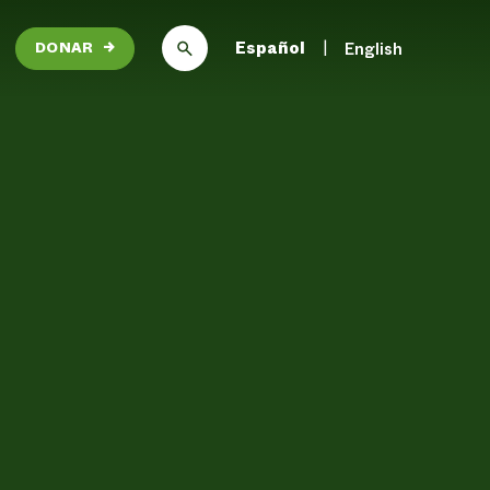
Español
English
DONAR
→