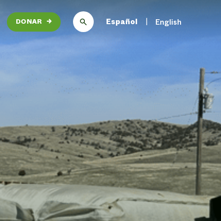
Español
English
DONAR
→