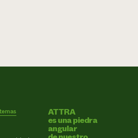
ATTRA
 temas
es una piedra
angular
de nuestro