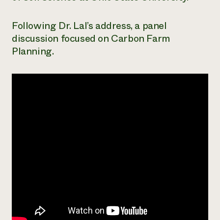
¿Necesit
Following Dr. Lal’s address, a panel
un exper
discussion focused on Carbon Farm
Planning.
Llame a la lí
directa de 
1-800-346-9