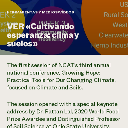
Suelo y agua
Informes anuales y financieros
Asociaciones empresariales
Historias de impacto
Donar
HERRAMIENTAS Y MEDIOS
VÍDEOS
Donaciones planificadas
Latinos en la agricultura
VER «Cultivando
Blog
Sistemas alimentarios locales
Podcasts
Informe de
esperanza: clima y
Agricultura urbana
Publicaciones
impacto 2024
Las mujeres en la agricultura
suelos»
Boletín
Cursos cortos
Evento anual de reciclaje de productos electrónicos
Consultas de los medios de comunicación
Vídeos
LEER EL INFORME
The first session of NCAT’s third annual
Programa de descuentos de NorthWestern Energy
Todos
Oportunidades de financiación
national conference,
Growing Hope:
Servicios energéticos comerciales
contribuyen a la
Noticias
Practical Tools for Our Changing Climate
,
Servicios energéticos residenciales
resiliencia de la
focused on Climate and Soils.
LIHEAP
comunidad.
Centro de intercambio de información AgriSolar
DONAR AHORA
Internship Hub
The session opened with a special keynote
Buscar prácticas
address by Dr. Rattan Lal, 2020 World Food
Contratar a un becario
Prize Awardee and Distinguished Professor
of Soil Science at Ohio State University.