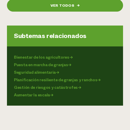
VER TODOS
→
Subtemas relacionados
Bienestar de los agricultores
→
Puesta en marcha de granjas
→
Seguridad alimentaria
→
Planificación resiliente de granjas y ranchos
→
Gestión de riesgos y catástrofes
→
Aumentar la escala
→