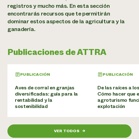
Suelo y agua
Informes anuales y financieros
registros y mucho más. En esta sección
Asociaciones empresariales
Historias de impacto
encontrarás recursos que te permitirán
Donar
Donaciones planificadas
dominar estos aspectos de la agricultura y la
Latinos en la agricultura
Blog
ganadería.
Sistemas alimentarios locales
Podcasts
Informe de
Agricultura urbana
Publicaciones
impacto 2024
Las mujeres en la agricultura
Boletín
Cursos cortos
Publicaciones de ATTRA
Evento anual de reciclaje de productos electrónicos
Consultas de los medios de comunicación
Vídeos
LEER EL INFORME
PUBLICACIÓN
PUBLICACIÓN
Programa de descuentos de NorthWestern Energy
Todos
Oportunidades de financiación
Servicios energéticos comerciales
contribuyen a la
Noticias
Aves de corral en granjas
De las raíces a lo
Servicios energéticos residenciales
resiliencia de la
diversificadas: guía para la
Cómo hacer que e
LIHEAP
comunidad.
rentabilidad y la
agroturismo func
Centro de intercambio de información AgriSolar
sostenibilidad
explotación
DONAR AHORA
Internship Hub
Buscar prácticas
Contratar a un becario
VER TODOS
→