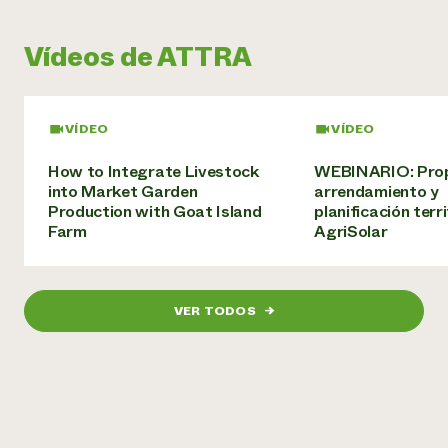
¿Necesit
Vídeos de ATTRA
un exper
Llame a la lí
VÍDEO
VÍDEO
directa de 
How to Integrate Livestock
WEBINARIO: Prop
1-800-346-9
into Market Garden
arrendamiento y
Production with Goat Island
planificación terri
Farm
AgriSolar
VER TODOS
→