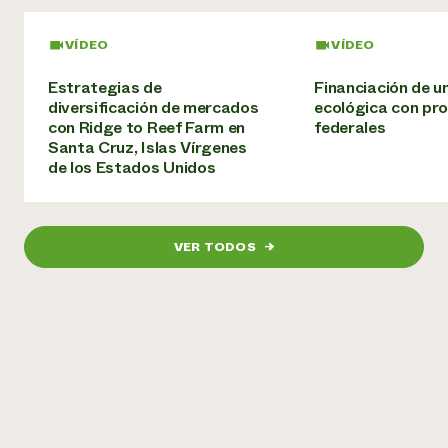
¿Necesit
VÍDEO
VÍDEO
un exper
Estrategias de
Financiación de u
diversificación de mercados
ecológica con p
Llame a la lí
con Ridge to Reef Farm en
federales
directa de 
Santa Cruz, Islas Vírgenes
de los Estados Unidos
1-800-346-9
VER TODOS
→