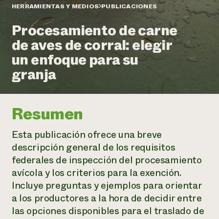
Suelo y agua
Informes anuales y financieros
HERRAMIENTAS Y MEDIOS
PUBLICACIONES
Asociaciones empresariales
Historias de impacto
Donar
Procesamiento de carne
Donaciones planificadas
Latinos en la agricultura
de aves de corral: elegir
Blog
Sistemas alimentarios locales
Podcasts
Informe de
un enfoque para su
Agricultura urbana
Publicaciones
impacto 2024
Las mujeres en la agricultura
granja
Boletín
Cursos cortos
Evento anual de reciclaje de productos electrónicos
Consultas de los medios de comunicación
Vídeos
LEER EL INFORME
Resumen
Programa de descuentos de NorthWestern Energy
Todos
Oportunidades de financiación
Servicios energéticos comerciales
contribuyen a la
Noticias
Esta publicación ofrece una breve
Servicios energéticos residenciales
resiliencia de la
descripción general de los requisitos
LIHEAP
comunidad.
federales de inspección del procesamiento
Centro de intercambio de información AgriSolar
DONAR AHORA
avícola y los criterios para la exención.
Internship Hub
Buscar prácticas
Incluye preguntas y ejemplos para orientar
Contratar a un becario
a los productores a la hora de decidir entre
las opciones disponibles para el traslado de