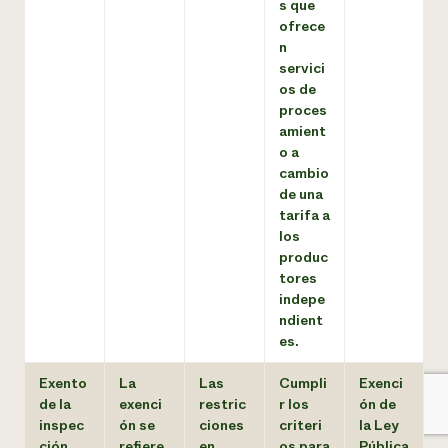
s que
ofrece
n
servici
os de
proces
amient
o a
cambio
de una
tarifa a
los
produc
tores
indepe
ndient
es.
Exento
La
Las
Cumpli
Exenci
de la
exenci
restric
r los
ón de
inspec
ón se
ciones
criteri
la Ley
ción
refiere
en
os para
Pública