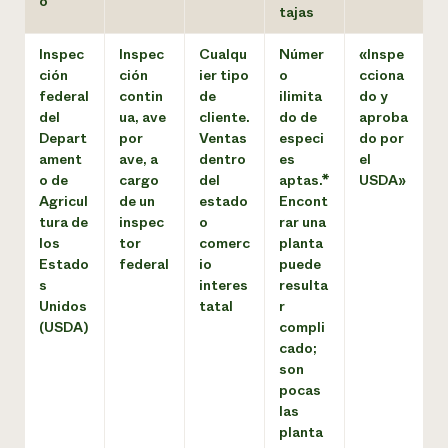
o
tajas
Inspec
Inspec
Cualqu
Númer
«Inspe
ción
ción
ier tipo
o
cciona
federal
contin
de
ilimita
do y
del
ua, ave
cliente.
do de
aproba
Depart
por
Ventas
especi
do por
ament
ave, a
dentro
es
el
o de
cargo
del
aptas.*
USDA»
Agricul
de un
estado
Encont
tura de
inspec
o
rar una
los
tor
comerc
planta
Estado
federal
io
puede
s
interes
resulta
Unidos
tatal
r
(USDA)
compli
cado;
son
pocas
las
planta