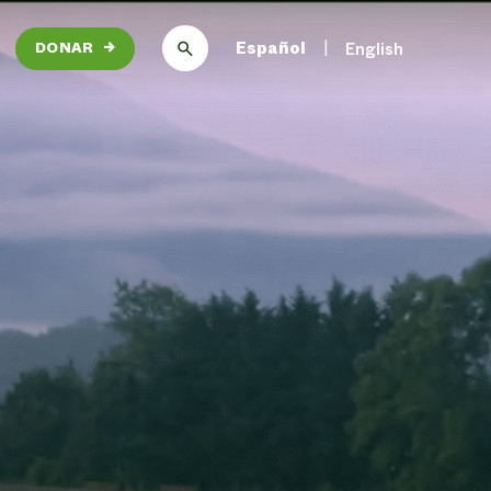
Español
English
DONAR
→