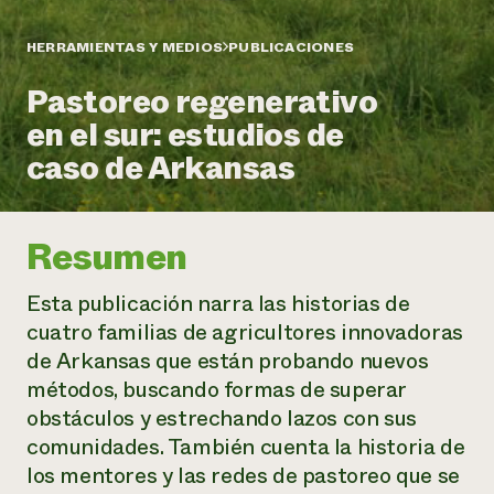
Suelo y agua
Informes anuales y financieros
Asociaciones empresariales
Historias de impacto
Donar
HERRAMIENTAS Y MEDIOS
PUBLICACIONES
Donaciones planificadas
Latinos en la agricultura
Pastoreo regenerativo
Blog
Sistemas alimentarios locales
Podcasts
Informe de
en el sur: estudios de
Agricultura urbana
Publicaciones
impacto 2024
Las mujeres en la agricultura
caso de Arkansas
Boletín
Cursos cortos
Evento anual de reciclaje de productos electrónicos
Consultas de los medios de comunicación
Vídeos
LEER EL INFORME
Resumen
Programa de descuentos de NorthWestern Energy
Todos
Oportunidades de financiación
Servicios energéticos comerciales
contribuyen a la
Noticias
Esta publicación narra las historias de
Servicios energéticos residenciales
resiliencia de la
cuatro familias de agricultores innovadoras
LIHEAP
comunidad.
de Arkansas que están probando nuevos
Centro de intercambio de información AgriSolar
DONAR AHORA
métodos, buscando formas de superar
Internship Hub
Buscar prácticas
obstáculos y estrechando lazos con sus
Contratar a un becario
comunidades. También cuenta la historia de
los mentores y las redes de pastoreo que se