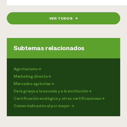
VER TODOS
→
Subtemas relacionados
Agroturismo
→
Marketing directo
→
Mercados agrícolas
→
De la granja a la escuela y a la institución
→
Certificación ecológica y otras certificaciones
→
Comercialización al por mayor
→