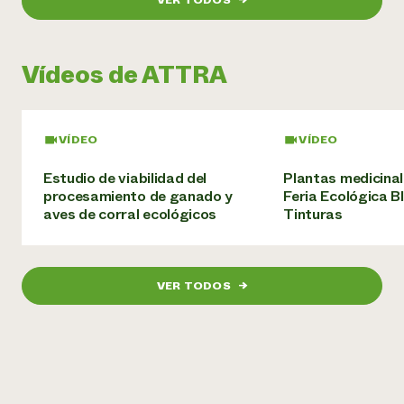
VER TODOS
→
¿Necesit
un exper
Vídeos de ATTRA
Llame a la lí
directa de 
VÍDEO
VÍDEO
1-800-346-9
Estudio de viabilidad del
Plantas medicinal
procesamiento de ganado y
Feria Ecológica B
aves de corral ecológicos
Tinturas
VER TODOS
→