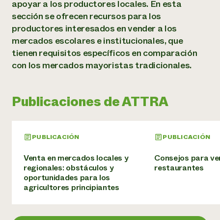
Suelo y agua
apoyar a los productores locales. En esta
Informes anuales y financieros
Asociaciones empresariales
sección se ofrecen recursos para los
Historias de impacto
Donar
productores interesados en vender a los
Donaciones planificadas
Latinos en la agricultura
mercados escolares e institucionales, que
Blog
Sistemas alimentarios locales
Podcasts
tienen requisitos específicos en comparación
Informe de
Agricultura urbana
Publicaciones
con los mercados mayoristas tradicionales.
impacto 2024
Las mujeres en la agricultura
Boletín
Cursos cortos
Evento anual de reciclaje de productos electrónicos
Consultas de los medios de comunicación
Vídeos
LEER EL INFORME
Publicaciones de ATTRA
Programa de descuentos de NorthWestern Energy
Todos
Oportunidades de financiación
Servicios energéticos comerciales
contribuyen a la
Noticias
PUBLICACIÓN
PUBLICACIÓN
Servicios energéticos residenciales
resiliencia de la
LIHEAP
comunidad.
Venta en mercados locales y
Consejos para ve
Centro de intercambio de información AgriSolar
regionales: obstáculos y
restaurantes
DONAR AHORA
Internship Hub
oportunidades para los
Buscar prácticas
agricultores principiantes
Contratar a un becario