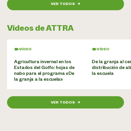
VER TODOS
→
¿Necesit
un exper
Vídeos de ATTRA
Llame a la lí
directa de 
VÍDEO
VÍDEO
1-800-346-9
Agricultura invernal en los
De la granja al ce
Estados del Golfo: hojas de
distribución de al
nabo para el programa «De
la escuela
la granja a la escuela»
VER TODOS
→