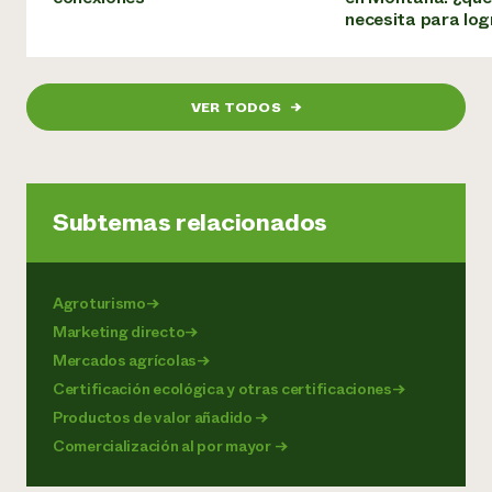
necesita para log
VER TODOS
→
Subtemas relacionados
Agroturismo
→
Marketing directo
→
Mercados agrícolas
→
Certificación ecológica y otras certificaciones
→
Productos de valor añadido
→
Comercialización al por mayor
→