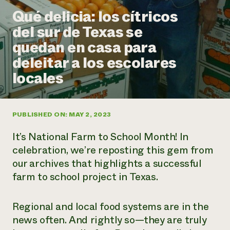
Suelo y agua
Informes anuales y financieros
Qué delicia: los cítricos
Asociaciones empresariales
Historias de impacto
Donar
del sur de Texas se
Donaciones planificadas
Latinos en la agricultura
quedan en casa para
Blog
Sistemas alimentarios locales
Podcasts
Informe de
deleitar a los escolares
Agricultura urbana
Publicaciones
impacto 2024
Las mujeres en la agricultura
locales
Boletín
Cursos cortos
Evento anual de reciclaje de productos electrónicos
Consultas de los medios de comunicación
Vídeos
LEER EL INFORME
PUBLISHED ON: MAY 2, 2023
Programa de descuentos de NorthWestern Energy
Todos
Oportunidades de financiación
It’s National Farm to School Month! In
Servicios energéticos comerciales
contribuyen a la
Noticias
Servicios energéticos residenciales
celebration, we’re reposting this gem from
resiliencia de la
LIHEAP
our archives that highlights a successful
comunidad.
Centro de intercambio de información AgriSolar
farm to school project in Texas.
DONAR AHORA
Internship Hub
Buscar prácticas
Contratar a un becario
Regional and local food systems are in the
news often. And rightly so—they are truly