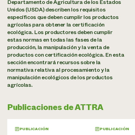
Suelo y agua
Departamento de Agricultura de los Estados
Informes anuales y financieros
Asociaciones empresariales
Unidos (USDA) describen los requisitos
Historias de impacto
Donar
específicos que deben cumplir los productos
Donaciones planificadas
Latinos en la agricultura
agrícolas para obtener la certificación
Blog
Sistemas alimentarios locales
ecológica. Los productores deben cumplir
Podcasts
Informe de
Agricultura urbana
Publicaciones
estas normas en todas las fases de la
impacto 2024
Las mujeres en la agricultura
Boletín
Cursos cortos
producción, la manipulación y la venta de
Evento anual de reciclaje de productos electrónicos
Consultas de los medios de comunicación
Vídeos
productos con certificación ecológica. En esta
LEER EL INFORME
sección encontrará recursos sobre la
normativa relativa al procesamiento y la
Programa de descuentos de NorthWestern Energy
Todos
Oportunidades de financiación
manipulación ecológicos de los productos
Servicios energéticos comerciales
contribuyen a la
Noticias
agrícolas.
Servicios energéticos residenciales
resiliencia de la
LIHEAP
comunidad.
Centro de intercambio de información AgriSolar
DONAR AHORA
Publicaciones de ATTRA
Internship Hub
Buscar prácticas
Contratar a un becario
PUBLICACIÓN
PUBLICACIÓN