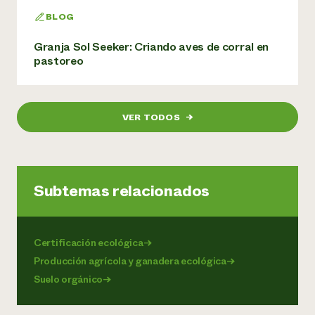
BLOG
Granja Sol Seeker: Criando aves de corral en
pastoreo
VER TODOS
→
Subtemas relacionados
Certificación ecológica
→
Producción agrícola y ganadera ecológica
→
Suelo orgánico
→