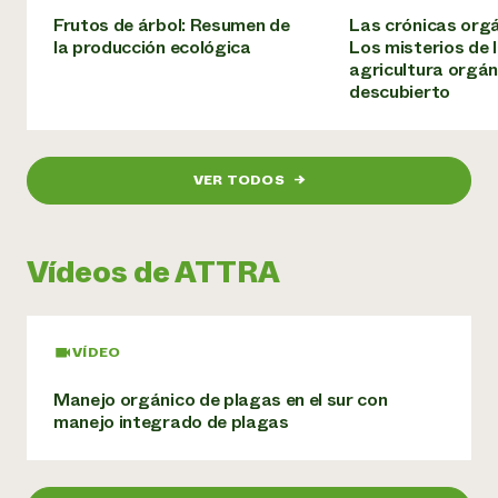
Frutos de árbol: Resumen de
Las crónicas orgán
¿Necesit
la producción ecológica
Los misterios de 
agricultura orgán
un exper
descubierto
Llame a la lí
directa de 
VER TODOS
→
1-800-346-9
Vídeos de ATTRA
VÍDEO
Manejo orgánico de plagas en el sur con
manejo integrado de plagas