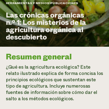
Suelo y agua
Informes anuales y financieros
HERRAMIENTAS Y MEDIOS
PUBLICACIONES
Asociaciones empresariales
Historias de impacto
Donar
Las crónicas orgánicas
Donaciones planificadas
Latinos en la agricultura
n.º 1: Los misterios de la
Blog
Sistemas alimentarios locales
Podcasts
Informe de
agricultura orgánica al
Agricultura urbana
Publicaciones
impacto 2024
Las mujeres en la agricultura
descubierto
Boletín
Cursos cortos
Evento anual de reciclaje de productos electrónicos
Consultas de los medios de comunicación
Vídeos
LEER EL INFORME
Resumen general
Programa de descuentos de NorthWestern Energy
Todos
Oportunidades de financiación
Servicios energéticos comerciales
contribuyen a la
Noticias
¿Qué es la agricultura ecológica? Este
Servicios energéticos residenciales
resiliencia de la
relato ilustrado explica de forma concisa los
LIHEAP
comunidad.
principios ecológicos que sustentan este
Centro de intercambio de información AgriSolar
DONAR AHORA
tipo de agricultura. Incluye numerosas
Internship Hub
Buscar prácticas
fuentes de información sobre cómo dar el
Contratar a un becario
salto a los métodos ecológicos.