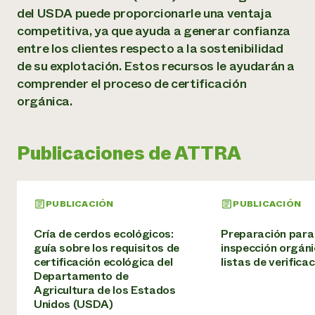
Suelo y agua
Informes anuales y financieros
del USDA puede proporcionarle una ventaja
Asociaciones empresariales
Historias de impacto
competitiva, ya que ayuda a generar confianza
Donar
Donaciones planificadas
entre los clientes respecto a la sostenibilidad
Latinos en la agricultura
Blog
de su explotación. Estos recursos le ayudarán a
Sistemas alimentarios locales
Podcasts
Informe de
comprender el proceso de certificación
Agricultura urbana
Publicaciones
impacto 2024
orgánica.
Las mujeres en la agricultura
Boletín
Cursos cortos
Evento anual de reciclaje de productos electrónicos
Consultas de los medios de comunicación
Vídeos
LEER EL INFORME
Publicaciones de ATTRA
Programa de descuentos de NorthWestern Energy
Todos
Oportunidades de financiación
Servicios energéticos comerciales
contribuyen a la
Noticias
Servicios energéticos residenciales
PUBLICACIÓN
PUBLICACIÓN
resiliencia de la
LIHEAP
comunidad.
Centro de intercambio de información AgriSolar
Cría de cerdos ecológicos:
Preparación para
DONAR AHORA
Internship Hub
guía sobre los requisitos de
inspección orgáni
certificación ecológica del
listas de verifica
Buscar prácticas
Departamento de
Contratar a un becario
Agricultura de los Estados
Unidos (USDA)