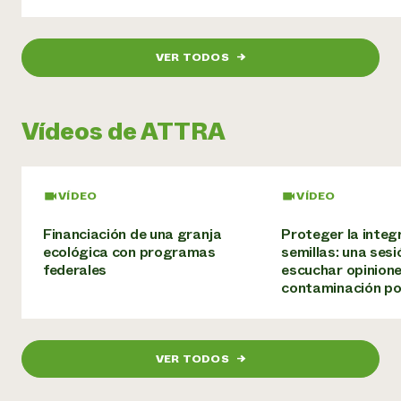
¿Necesit
un exper
VER TODOS
→
Llame a la lí
Vídeos de ATTRA
directa de 
1-800-346-9
VÍDEO
VÍDEO
Financiación de una granja
Proteger la integ
ecológica con programas
semillas: una ses
federales
escuchar opinione
contaminación p
VER TODOS
→