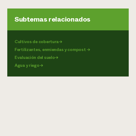
Subtemas relacionados
Cultivos de cobertura
→
Fertilizantes, enmiendas y compost
→
Evaluación del suelo
→
Agua y riego
→