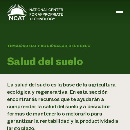
Ir al contenido principal
TEMAS
SUELO Y AGUA
SALUD DEL SUELO
Misión y visión
Historia
Salud del suelo
ATTRA
ATTRA
Abundante Ogallala
Biochar Policy Project
La salud del suelo es la base de la agricultura
Liderazgo
Pastoreo regenerativo
Gestión empresarial y de riesgos
ecológica y regenerativa. En esta sección
Personal
Tierra para el agua
Cultivos
Regiones
encontrarás recursos que te ayudarán a
Programa de transición a la asociación orgánica
Energía, herramientas y equipos agrícolas
Consejo de Administración
comprender la salud del suelo y a descubrir
Programa de mejora de la calidad de la lana
Métodos agrícolas y ganaderos
Formación "Armed to Farm
Carreras profesionales
Ganadería
formas de mantenerlo o mejorarlo para
Calendario de actos
Marketing
garantizar la rentabilidad y la productividad a
Agricultura y ganadería ecológicas
largo plazo.
Armados para cultivar