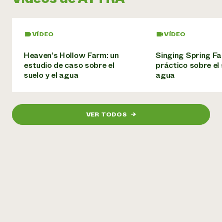
¿Necesit
un exper
VÍDEO
VÍDEO
Heaven’s Hollow Farm: un
Singing Spring Fa
Llame a la lí
estudio de caso sobre el
práctico sobre el 
directa de 
suelo y el agua
agua
1-800-346-9
VER TODOS
→