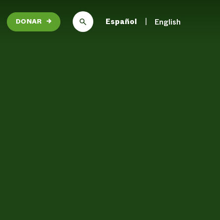
Español
English
DONAR
→