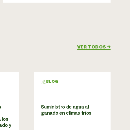
VER TODOS
→
BLOG
s
Suministro de agua al
ganado en climas fríos
 los
ado y