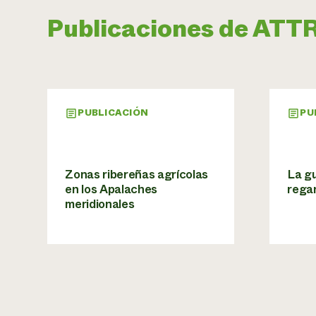
Publicaciones de ATT
PUBLICACIÓN
PU
Zonas ribereñas agrícolas
La gu
en los Apalaches
rega
meridionales