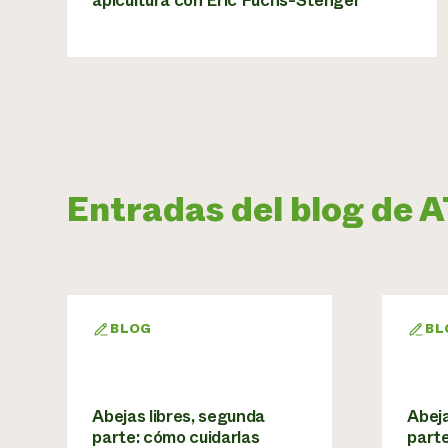
apicultura con Eric Fuchs-Stengel
Entradas del blog de
BLOG
BL
Abejas libres, segunda
Abeja
parte: cómo cuidarlas
part