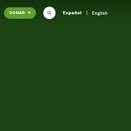
Español
English
DONAR
→