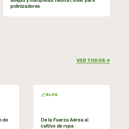
abejas y mariposas: hábitat solar para
polinizadores
VER TODOS
→
BLOG
n de
De la Fuerza Aérea al
cultivo de ropa