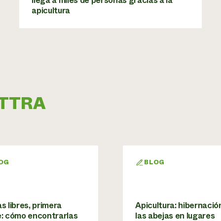
llega a miles de personas gracias a la
apicultura
 ATTRA
OG
BLOG
s libres, primera
Apicultura: hibernació
e: cómo encontrarlas
las abejas en lugares