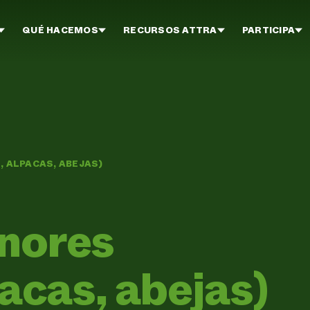
QUÉ HACEMOS
RECURSOS ATTRA
PARTICIPA
 ALPACAS, ABEJAS)
nores
pacas, abejas)