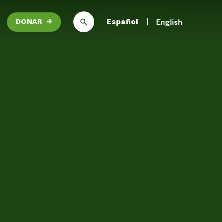
Español
English
DONAR
→