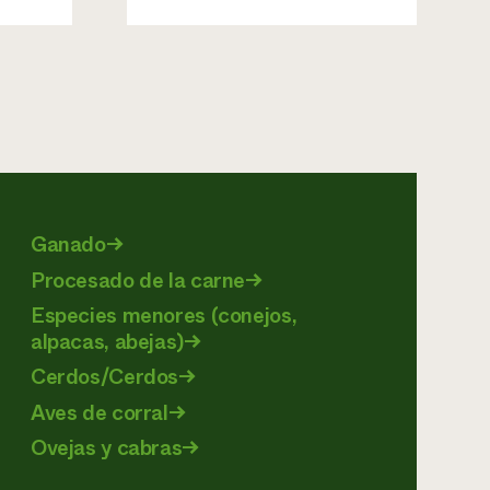
Ganado
→
Procesado de la carne
→
Especies menores (conejos,
alpacas, abejas)
→
Cerdos/Cerdos
→
Aves de corral
→
Ovejas y cabras
→