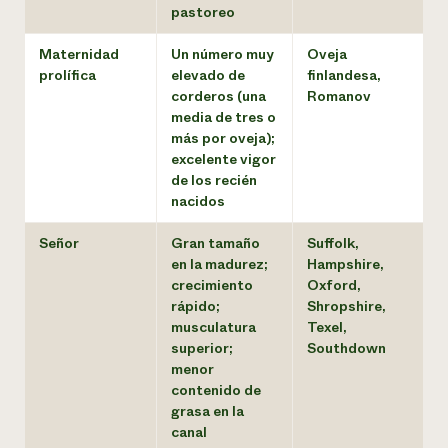
pastoreo
Maternidad
Un número muy
Oveja
prolífica
elevado de
finlandesa,
corderos (una
Romanov
media de tres o
más por oveja);
excelente vigor
de los recién
nacidos
Señor
Gran tamaño
Suffolk,
en la madurez;
Hampshire,
crecimiento
Oxford,
rápido;
Shropshire,
musculatura
Texel,
superior;
Southdown
menor
contenido de
grasa en la
canal