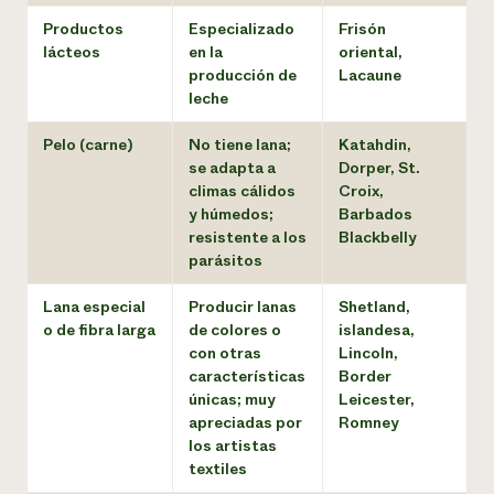
Productos
Especializado
Frisón
lácteos
en la
oriental,
producción de
Lacaune
leche
Pelo (carne)
No tiene lana;
Katahdin,
se adapta a
Dorper, St.
climas cálidos
Croix,
y húmedos;
Barbados
resistente a los
Blackbelly
parásitos
Lana especial
Producir lanas
Shetland,
o de fibra larga
de colores o
islandesa,
con otras
Lincoln,
características
Border
únicas; muy
Leicester,
apreciadas por
Romney
los artistas
textiles