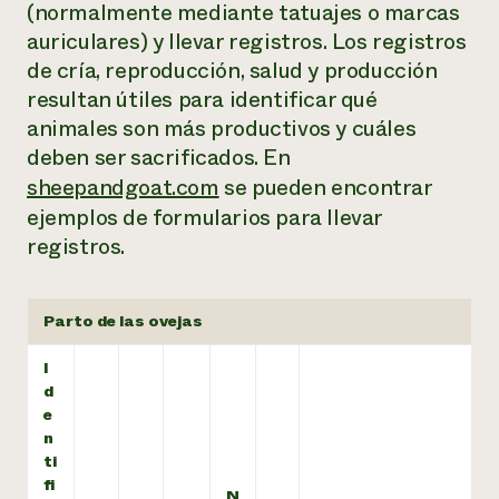
(normalmente mediante tatuajes o marcas
auriculares) y llevar registros. Los registros
de cría, reproducción, salud y producción
resultan útiles para identificar qué
animales son más productivos y cuáles
deben ser sacrificados. En
sheepandgoat.com
se pueden encontrar
ejemplos de formularios para llevar
registros.
Parto de las ovejas
I
d
e
n
ti
fi
N