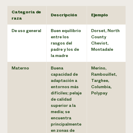
Categoría de
Descripción
Ejemplo
raza
De uso general
Buen equilibrio
Dorset, North
entre los
County
rasgos del
Cheviot,
padre y los de
Montadale
la madre
Materno
Buena
Merino,
capacidad de
Rambouillet,
adaptación a
Targhee,
entornos más
Columbia,
difíciles; pelaje
Polypay
de calidad
superior a la
media; se
encuentra
principalmente
en zonas de