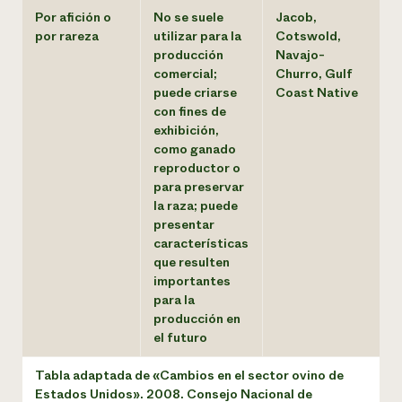
Por afición o
No se suele
Jacob,
por rareza
utilizar para la
Cotswold,
producción
Navajo-
comercial;
Churro, Gulf
puede criarse
Coast Native
con fines de
exhibición,
como ganado
reproductor o
para preservar
la raza; puede
presentar
características
que resulten
importantes
para la
producción en
el futuro
Tabla adaptada de «Cambios en el sector ovino de
Estados Unidos». 2008. Consejo Nacional de