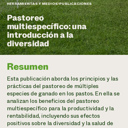
Suelo y agua
Informes anuales y financieros
HERRAMIENTAS Y MEDIOS
PUBLICACIONES
Asociaciones empresariales
Historias de impacto
Donar
Pastoreo
Donaciones planificadas
Latinos en la agricultura
multiespecífico: una
Blog
Sistemas alimentarios locales
Podcasts
Informe de
introducción a la
Agricultura urbana
Publicaciones
impacto 2024
Las mujeres en la agricultura
diversidad
Boletín
Cursos cortos
Evento anual de reciclaje de productos electrónicos
Consultas de los medios de comunicación
Vídeos
LEER EL INFORME
Resumen
Programa de descuentos de NorthWestern Energy
Todos
Oportunidades de financiación
Servicios energéticos comerciales
contribuyen a la
Noticias
Esta publicación aborda los principios y las
Servicios energéticos residenciales
resiliencia de la
prácticas del pastoreo de múltiples
LIHEAP
comunidad.
especies de ganado en los pastos. En ella se
Centro de intercambio de información AgriSolar
DONAR AHORA
analizan los beneficios del pastoreo
Internship Hub
Buscar prácticas
multiespecífico para la productividad y la
Contratar a un becario
rentabilidad, incluyendo sus efectos
positivos sobre la diversidad y la salud de