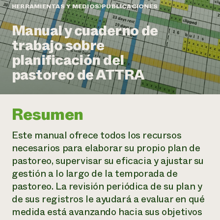
Suelo y agua
Informes anuales y financieros
HERRAMIENTAS Y MEDIOS
PUBLICACIONES
Asociaciones empresariales
Historias de impacto
Donar
Manual y cuaderno de
Donaciones planificadas
Latinos en la agricultura
trabajo sobre
Blog
Sistemas alimentarios locales
Podcasts
Informe de
planificación del
Agricultura urbana
Publicaciones
impacto 2024
Las mujeres en la agricultura
pastoreo de ATTRA
Boletín
Cursos cortos
Evento anual de reciclaje de productos electrónicos
Consultas de los medios de comunicación
Vídeos
LEER EL INFORME
Resumen
Programa de descuentos de NorthWestern Energy
Todos
Oportunidades de financiación
Servicios energéticos comerciales
contribuyen a la
Noticias
Este manual ofrece todos los recursos
Servicios energéticos residenciales
resiliencia de la
necesarios para elaborar su propio plan de
LIHEAP
comunidad.
pastoreo, supervisar su eficacia y ajustar su
Centro de intercambio de información AgriSolar
DONAR AHORA
gestión a lo largo de la temporada de
Internship Hub
Buscar prácticas
pastoreo. La revisión periódica de su plan y
Contratar a un becario
de sus registros le ayudará a evaluar en qué
medida está avanzando hacia sus objetivos