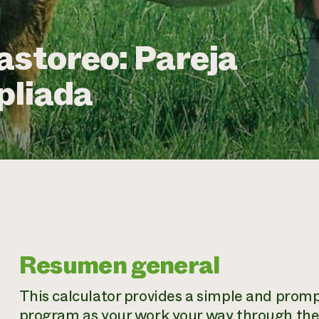
astoreo: Pareja
pliada
Resumen general
This calculator provides a simple and prom
program as your work your way through the