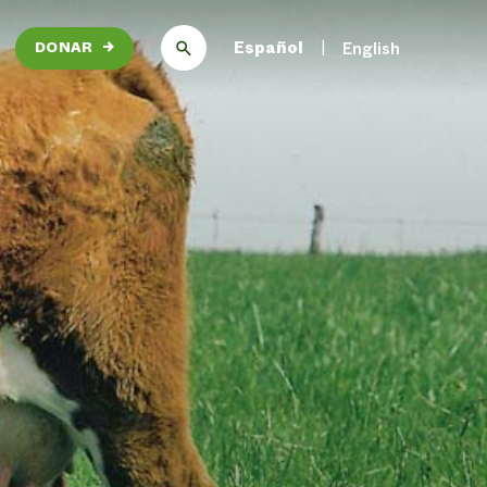
Español
English
DONAR
→