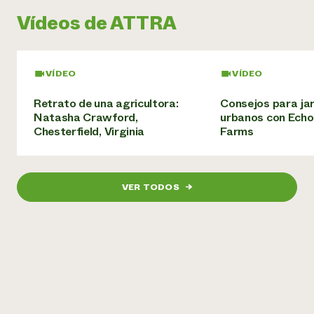
Vídeos de ATTRA
¿Necesit
un exper
VÍDEO
VÍDEO
Llame a la lí
directa de 
Retrato de una agricultora:
Consejos para ja
Natasha Crawford,
urbanos con Echo
1-800-346-9
Chesterfield, Virginia
Farms
VER TODOS
→