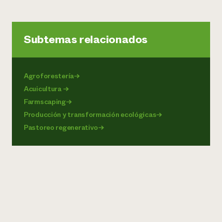
Subtemas relacionados
Agroforestería
→
Acuicultura
→
Farmscaping
→
Producción y transformación ecológicas
→
Pastoreo regenerativo
→