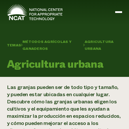
Ir al contenido principal
MÉTODOS AGRÍCOLAS Y
AGRICULTURA
TEMAS
GANADEROS
URBANA
Misión y visión
Historia
Agricultura urbana
ATTRA
ATTRA
Abundante Ogallala
Biochar Policy Project
Liderazgo
Las granjas pueden ser de todo tipo y tamaño,
Pastoreo regenerativo
Gestión empresarial y de riesgos
Personal
Tierra para el agua
Cultivos
y pueden estar ubicadas en cualquier lugar.
Regiones
Programa de transición a la asociación orgánica
Energía, herramientas y equipos agrícolas
Descubre cómo las granjas urbanas eligen los
Consejo de Administración
Programa de mejora de la calidad de la lana
Métodos agrícolas y ganaderos
Formación "Armed to Farm
cultivos y el equipamiento que les ayudan a
Carreras profesionales
Ganadería
Calendario de actos
maximizar la producción en espacios reducidos,
Marketing
y cómo pueden mejorar el acceso a los
Agricultura y ganadería ecológicas
Armados para cultivar