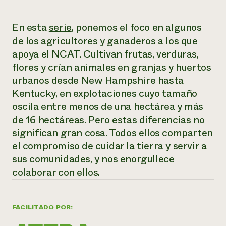
¿Necesit
En esta
serie
, ponemos el foco en algunos
un exper
de los agricultores y ganaderos a los que
apoya el NCAT. Cultivan frutas, verduras,
Llame a la lí
flores y crían animales en granjas y huertos
directa de 
urbanos desde New Hampshire hasta
1-800-346-9
Kentucky, en explotaciones cuyo tamaño
oscila entre menos de una hectárea y más
de 16 hectáreas. Pero estas diferencias no
significan gran cosa. Todos ellos comparten
el compromiso de cuidar la tierra y servir a
sus comunidades, y nos enorgullece
colaborar con ellos.
FACILITADO POR: