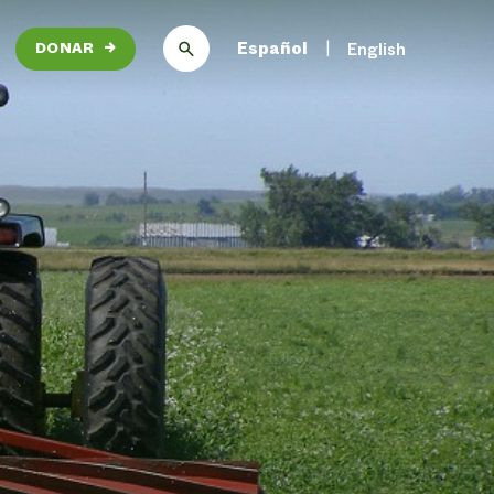
Español
English
DONAR
→