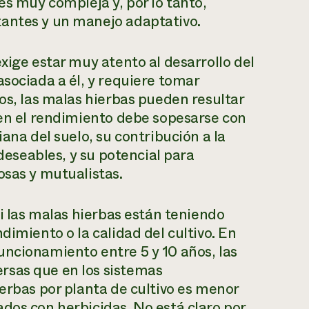
es muy compleja y, por lo tanto,
antes y un manejo adaptativo.
xige estar muy atento al desarrollo del
asociada a él, y requiere tomar
os, las malas hierbas pueden resultar
 en el rendimiento debe sopesarse con
ana del suelo, su contribución a la
 deseables, y su potencial para
osas y mutualistas.
si las malas hierbas están teniendo
dimiento o la calidad del cultivo. En
uncionamiento entre 5 y 10 años, las
rsas que en los sistemas
ierbas por planta de cultivo es menor
dos con herbicidas. No está claro por