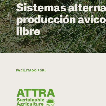
Sistemas alterna
producción avícol
libre
FACILITADO POR: