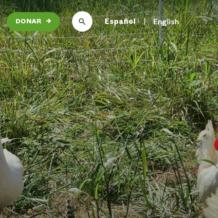
Español
English
DONAR
→