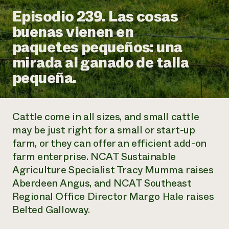
Suelo y agua
Informes anuales y financieros
Episodio 239. Las cosas
Asociaciones empresariales
Historias de impacto
Donar
buenas vienen en
Donaciones planificadas
Latinos en la agricultura
paquetes pequeños: una
Blog
Sistemas alimentarios locales
Podcasts
Informe de
mirada al ganado de talla
Agricultura urbana
Publicaciones
impacto 2024
Las mujeres en la agricultura
pequeña.
Boletín
Cursos cortos
Evento anual de reciclaje de productos electrónicos
Consultas de los medios de comunicación
Vídeos
LEER EL INFORME
Cattle come in all sizes, and small cattle
Programa de descuentos de NorthWestern Energy
Todos
Oportunidades de financiación
may be just right for a small or start-up
Servicios energéticos comerciales
contribuyen a la
Noticias
farm, or they can offer an efficient add-on
Servicios energéticos residenciales
resiliencia de la
farm enterprise. NCAT Sustainable
LIHEAP
comunidad.
Centro de intercambio de información AgriSolar
Agriculture Specialist Tracy Mumma raises
DONAR AHORA
Internship Hub
Aberdeen Angus, and NCAT Southeast
Buscar prácticas
Regional Office Director Margo Hale raises
Contratar a un becario
Belted Galloway.