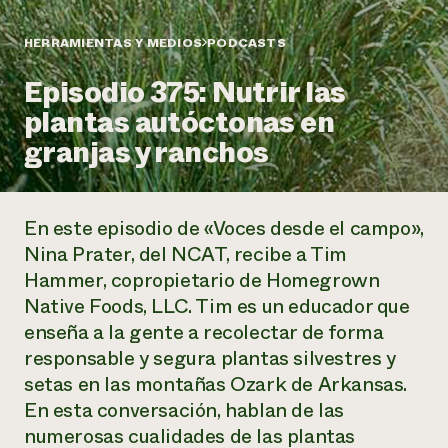
Suelo y agua
Informes anuales y financieros
Asociaciones empresariales
Historias de impacto
Donar
HERRAMIENTAS Y MEDIOS
PODCASTS
Donaciones planificadas
Latinos en la agricultura
Episodio 375: Nutrir las
Blog
Sistemas alimentarios locales
Podcasts
Informe de
plantas autóctonas en
Agricultura urbana
Publicaciones
impacto 2024
Las mujeres en la agricultura
granjas y ranchos
Boletín
Cursos cortos
Evento anual de reciclaje de productos electrónicos
Consultas de los medios de comunicación
Vídeos
LEER EL INFORME
En este episodio de «Voces desde el campo»,
Programa de descuentos de NorthWestern Energy
Todos
Oportunidades de financiación
Nina Prater, del NCAT, recibe a Tim
Servicios energéticos comerciales
contribuyen a la
Noticias
Hammer, copropietario de Homegrown
Servicios energéticos residenciales
resiliencia de la
Native Foods, LLC. Tim es un educador que
LIHEAP
comunidad.
Centro de intercambio de información AgriSolar
enseña a la gente a recolectar de forma
DONAR AHORA
Internship Hub
responsable y segura plantas silvestres y
Buscar prácticas
setas en las montañas Ozark de Arkansas.
Contratar a un becario
En esta conversación, hablan de las
numerosas cualidades de las plantas