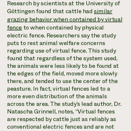
Suelo y agua
Research by scientists at the University of
Informes anuales y financieros
Asociaciones empresariales
Göttingen found that cattle had
similar
Historias de impacto
Donar
grazing behavior when contained by virtual
Donaciones planificadas
Latinos en la agricultura
Blog
fence
to when contained by physical
Sistemas alimentarios locales
Podcasts
Informe de
electric fence. Researchers say the study
Agricultura urbana
Publicaciones
impacto 2024
Las mujeres en la agricultura
puts to rest animal welfare concerns
Boletín
Cursos cortos
Evento anual de reciclaje de productos electrónicos
Consultas de los medios de comunicación
Vídeos
regarding use of virtual fence. This study
LEER EL INFORME
found that regardless of the system used,
the animals were less likely to be found at
Programa de descuentos de NorthWestern Energy
Todos
the edges of the field, moved more slowly
Oportunidades de financiación
Servicios energéticos comerciales
contribuyen a la
Noticias
there, and tended to use the center of the
Servicios energéticos residenciales
resiliencia de la
peasture. In fact, virtual fences led to a
LIHEAP
comunidad.
more even distribution of the animals
Centro de intercambio de información AgriSolar
DONAR AHORA
Internship Hub
across the area. The study’s lead author, Dr.
Buscar prácticas
Natascha Grinnell, notes, “Virtual fences
Contratar a un becario
are respected by cattle just as reliably as
conventional electric fences and are not