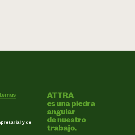
ATTRA
 temas
es una piedra
angular
de nuestro
presarial y de
trabajo.