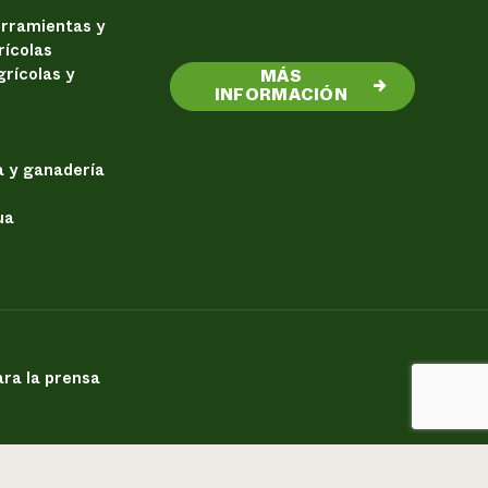
erramientas y
rícolas
rícolas y
MÁS
→
INFORMACIÓN
a y ganadería
ua
ra la prensa