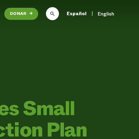
Español
English
DONAR
→
s Small
tion Plan