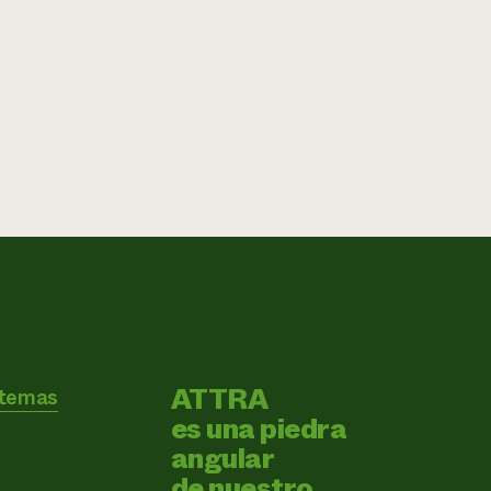
ATTRA
 temas
es una piedra
angular
de nuestro