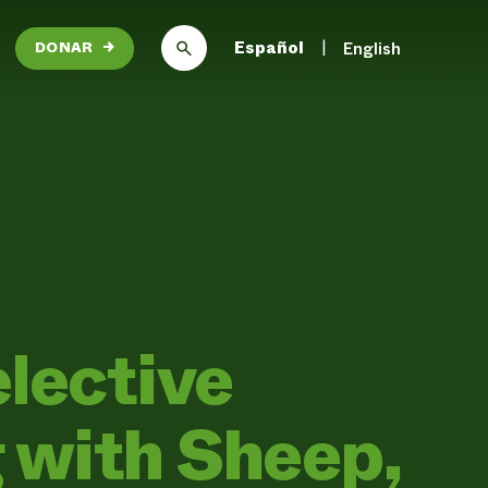
Español
English
DONAR
→
elective
 with Sheep,