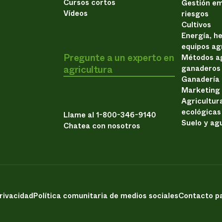
Cursos cortos
Gestión em
Vídeos
riesgos
Cultivos
Energía, h
equipos ag
Pregunte a un experto en
Métodos ag
agricultura
ganaderos
Ganadería
Marketing
Agricultur
ecológicas
Llame al 1-800-346-9140
Suelo y ag
Chatea con nosotros
privacidad
Política comunitaria de medios sociales
Contacto pa