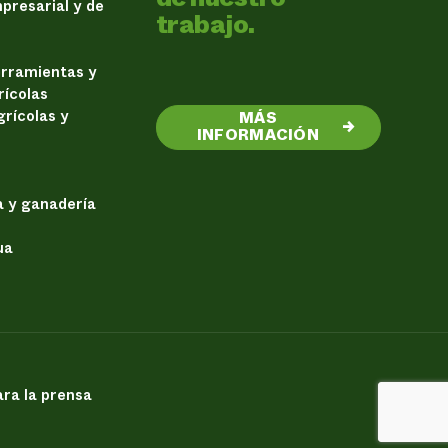
presarial y de
trabajo.
erramientas y
rícolas
rícolas y
MÁS
→
INFORMACIÓN
a y ganadería
ua
ra la prensa