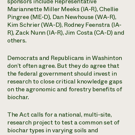
sponsors include Representative
Mariannette Miller Meeks (IA-R), Chellie
¿Necesit
Pingree (ME-D), Dan Newhouse (WA-R),
un exper
Kim Schrier (WA-D), Rodney Feenstra (IA-
R), Zack Nunn (IA-R), Jim Costa (CA-D) and
Llame a la lí
others.
directa de 
1-800-346-9
Democrats and Republicans in Washinton
don’t often agree. But they do agree that
the federal government should invest in
research to close critical knowledge gaps
on the agronomic and forestry benefits of
biochar.
The Act calls for a national, multi-site,
research project to test a common set of
biochar types in varying soils and