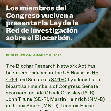
Suelo y agua
Informes anuales y financieros
Los miembros del
Asociaciones empresariales
Historias de impacto
Donar
Congreso vuelven a
Donaciones planificadas
Latinos en la agricultura
presentar la Ley de la
Blog
Sistemas alimentarios locales
Podcasts
Informe de
Red de Investigación
Agricultura urbana
Publicaciones
impacto 2024
Las mujeres en la agricultura
sobre el Biocarbón.
Boletín
Cursos cortos
Evento anual de reciclaje de productos electrónicos
Consultas de los medios de comunicación
Vídeos
LEER EL INFORME
PUBLISHED ON: AUGUST 8, 2025
Programa de descuentos de NorthWestern Energy
Todos
Oportunidades de financiación
The Biochar Research Network Act has
Servicios energéticos comerciales
contribuyen a la
Noticias
Servicios energéticos residenciales
been reintroduced in the US House as
HR
resiliencia de la
LIHEAP
comunidad.
4764
and Senate as
S.2450
by a long list of
Centro de intercambio de información AgriSolar
DONAR AHORA
bipartisan members of Congress. Senate
Internship Hub
sponsors include Chuck Grassley (IA-R),
Buscar prácticas
Contratar a un becario
John Thune (SD-R), Martin Heinrich (NM-D)
and Tina Smith (MN-D). Leading House