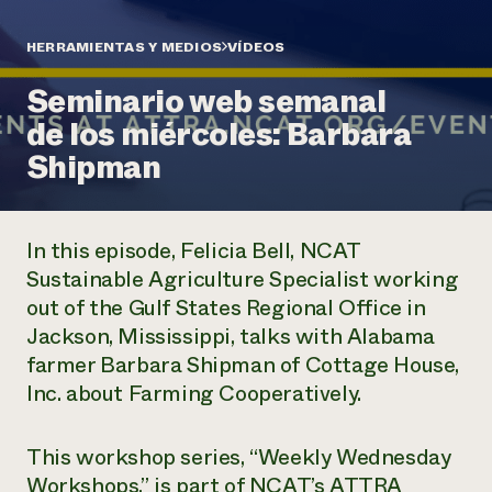
Suelo y agua
Informes anuales y financieros
Asociaciones empresariales
Historias de impacto
Donar
HERRAMIENTAS Y MEDIOS
VÍDEOS
Donaciones planificadas
Latinos en la agricultura
Seminario web semanal
Blog
Sistemas alimentarios locales
Podcasts
Informe de
de los miércoles: Barbara
Agricultura urbana
Publicaciones
impacto 2024
Las mujeres en la agricultura
Shipman
Boletín
Cursos cortos
Evento anual de reciclaje de productos electrónicos
Consultas de los medios de comunicación
Vídeos
LEER EL INFORME
In this episode, Felicia Bell, NCAT
Programa de descuentos de NorthWestern Energy
Todos
Oportunidades de financiación
Sustainable Agriculture Specialist working
Servicios energéticos comerciales
contribuyen a la
Noticias
out of the Gulf States Regional Office in
Servicios energéticos residenciales
resiliencia de la
Jackson, Mississippi, talks with Alabama
LIHEAP
comunidad.
Centro de intercambio de información AgriSolar
farmer Barbara Shipman of Cottage House,
DONAR AHORA
Internship Hub
Inc. about Farming Cooperatively.
Buscar prácticas
Contratar a un becario
This workshop series, “Weekly Wednesday
Workshops,” is part of NCAT’s ATTRA