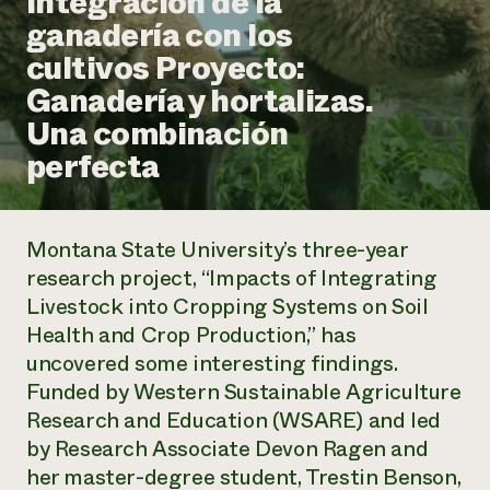
Integración de la
Suelo y agua
Informes anuales y financieros
ganadería con los
Asociaciones empresariales
Historias de impacto
Donar
cultivos Proyecto:
Donaciones planificadas
Latinos en la agricultura
Ganadería y hortalizas.
Blog
Sistemas alimentarios locales
Podcasts
Informe de
Una combinación
Agricultura urbana
Publicaciones
impacto 2024
Las mujeres en la agricultura
perfecta
Boletín
Cursos cortos
Evento anual de reciclaje de productos electrónicos
Consultas de los medios de comunicación
Vídeos
LEER EL INFORME
Montana State University’s three-year
Programa de descuentos de NorthWestern Energy
Todos
Oportunidades de financiación
research project, “Impacts of Integrating
Servicios energéticos comerciales
contribuyen a la
Noticias
Livestock into Cropping Systems on Soil
Servicios energéticos residenciales
resiliencia de la
Health and Crop Production,” has
LIHEAP
comunidad.
Centro de intercambio de información AgriSolar
uncovered some interesting findings.
DONAR AHORA
Internship Hub
Funded by Western Sustainable Agriculture
Buscar prácticas
Research and Education (WSARE) and led
Contratar a un becario
by Research Associate Devon Ragen and
her master-degree student, Trestin Benson,