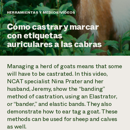
Suelo y agua
Informes anuales y financieros
Asociaciones empresariales
Historias de impacto
Donar
HERRAMIENTAS Y MEDIOS
VÍDEOS
Donaciones planificadas
Latinos en la agricultura
Cómo castrar y marcar
Blog
Sistemas alimentarios locales
Podcasts
Informe de
con etiquetas
Agricultura urbana
Publicaciones
impacto 2024
Las mujeres en la agricultura
auriculares a las cabras
Boletín
Cursos cortos
Evento anual de reciclaje de productos electrónicos
Consultas de los medios de comunicación
Vídeos
LEER EL INFORME
Managing a herd of goats means that some
Programa de descuentos de NorthWestern Energy
Todos
Oportunidades de financiación
will have to be castrated. In this video,
Servicios energéticos comerciales
contribuyen a la
Noticias
NCAT specialist Nina Prater and her
Servicios energéticos residenciales
resiliencia de la
husband, Jeremy, show the “banding”
LIHEAP
comunidad.
Centro de intercambio de información AgriSolar
method of castration, using an Elastrator,
DONAR AHORA
Internship Hub
or “bander,” and elastic bands. They also
Buscar prácticas
demonstrate how to ear tag a goat. These
Contratar a un becario
methods can be used for sheep and calves
as well.