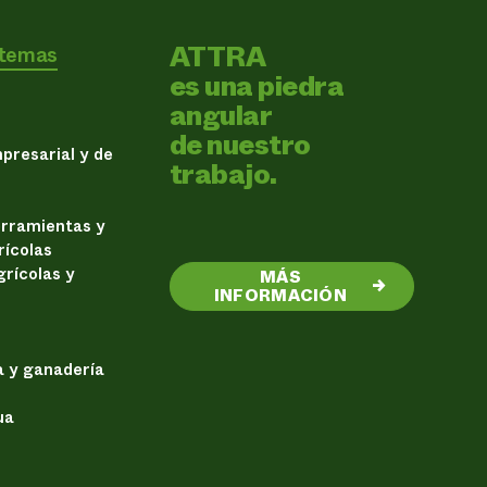
ATTRA
 temas
es una piedra
angular
de nuestro
presarial y de
trabajo.
erramientas y
rícolas
rícolas y
MÁS
→
INFORMACIÓN
a y ganadería
ua