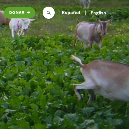
Español
English
DONAR
→