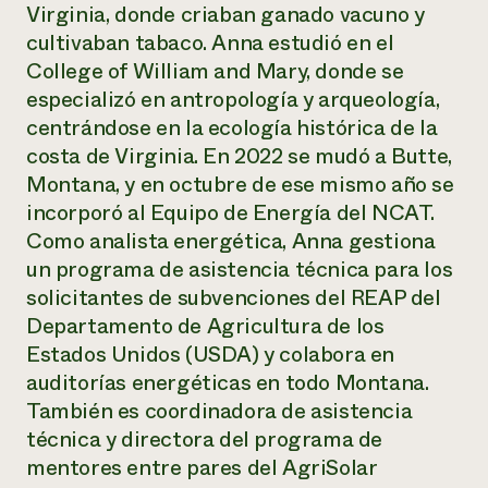
Suelo y agua
Virginia, donde criaban ganado vacuno y
Informes anuales y financieros
Asociaciones empresariales
Historias de impacto
cultivaban tabaco. Anna estudió en el
Donar
College of William and Mary, donde se
Donaciones planificadas
Latinos en la agricultura
Blog
especializó en antropología y arqueología,
Sistemas alimentarios locales
Podcasts
Informe de
centrándose en la ecología histórica de la
Agricultura urbana
Publicaciones
impacto 2024
costa de Virginia. En 2022 se mudó a Butte,
Las mujeres en la agricultura
Boletín
Cursos cortos
Evento anual de reciclaje de productos electrónicos
Montana, y en octubre de ese mismo año se
Consultas de los medios de comunicación
Vídeos
LEER EL INFORME
incorporó al Equipo de Energía del NCAT.
Como analista energética, Anna gestiona
un programa de asistencia técnica para los
Programa de descuentos de NorthWestern Energy
Todos
Oportunidades de financiación
Servicios energéticos comerciales
contribuyen a la
solicitantes de subvenciones del REAP del
Noticias
Servicios energéticos residenciales
resiliencia de la
Departamento de Agricultura de los
LIHEAP
comunidad.
Estados Unidos (USDA) y colabora en
Centro de intercambio de información AgriSolar
DONAR AHORA
auditorías energéticas en todo Montana.
Internship Hub
Buscar prácticas
También es coordinadora de asistencia
Contratar a un becario
técnica y directora del programa de
mentores entre pares del AgriSolar