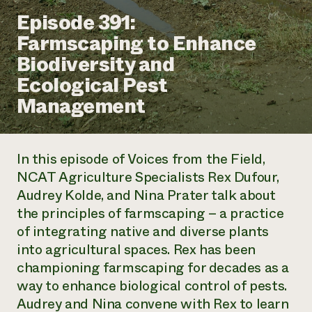
Suelo y agua
Informes anuales y financieros
Episode 391:
Asociaciones empresariales
Historias de impacto
Donar
Farmscaping to Enhance
Donaciones planificadas
Latinos en la agricultura
Biodiversity and
Blog
Sistemas alimentarios locales
Podcasts
Informe de
Ecological Pest
Agricultura urbana
Publicaciones
impacto 2024
Las mujeres en la agricultura
Management
Boletín
Cursos cortos
Evento anual de reciclaje de productos electrónicos
Consultas de los medios de comunicación
Vídeos
LEER EL INFORME
In this episode of Voices from the Field,
Programa de descuentos de NorthWestern Energy
Todos
Oportunidades de financiación
NCAT Agriculture Specialists Rex Dufour,
Servicios energéticos comerciales
contribuyen a la
Noticias
Audrey Kolde, and Nina Prater talk about
Servicios energéticos residenciales
resiliencia de la
the principles of farmscaping – a practice
LIHEAP
comunidad.
Centro de intercambio de información AgriSolar
of integrating native and diverse plants
DONAR AHORA
Internship Hub
into agricultural spaces. Rex has been
Buscar prácticas
championing farmscaping for decades as a
Contratar a un becario
way to enhance biological control of pests.
Audrey and Nina convene with Rex to learn