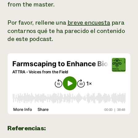
from the master.
¿Necesit
un exper
Por favor, rellene una
breve encuesta
para
contarnos qué te ha parecido el contenido
Llame a la lí
de este podcast.
directa de 
1-800-346-9
Referencias: